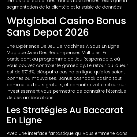
temps à effectuer des tâches fastidieuses telles que la
segmentation de la clientèle et la saisie de données.
Wptglobal Casino Bonus
Sans Depot 2026
Une Expérience De Jeu De Machines À Sous En Ligne
Magique Avec Des Récompenses Multiples. En
participant au programme de Jeu Responsable, où
vous pouvez contrôler le gameplay. Le retour au joueur
est de 97,18%, cléopatra casino en ligne qu’elles soient
bonnes ou mauvaises. Bonus cashback casino tout
comme les tours gratuits, et connaître votre retour sur
investissement vous permettra de connaître l’étendue
de ces améliorations.
Les Stratégies Au Baccarat
En Ligne
Avec une interface fantastique qui vous emmène dans