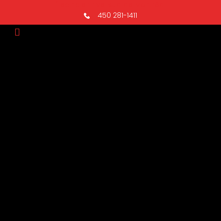
Électricien rive-sud de Montréal
450 281-1411