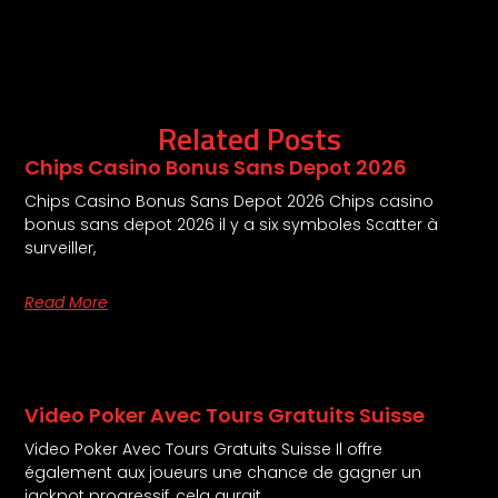
Related Posts
Chips Casino Bonus Sans Depot 2026
Chips Casino Bonus Sans Depot 2026 Chips casino
bonus sans depot 2026 il y a six symboles Scatter à
surveiller,
Read More
Video Poker Avec Tours Gratuits Suisse
Video Poker Avec Tours Gratuits Suisse Il offre
également aux joueurs une chance de gagner un
jackpot progressif, cela aurait