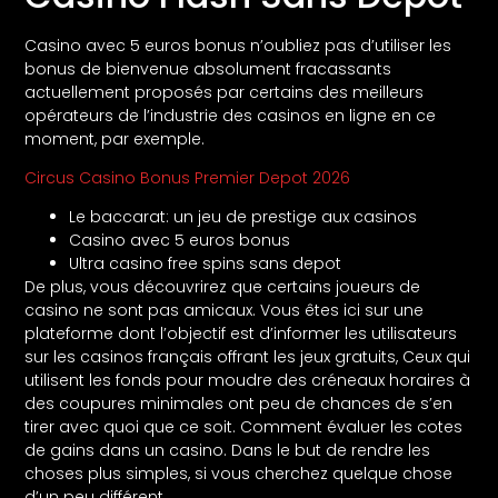
Casino avec 5 euros bonus n’oubliez pas d’utiliser les
bonus de bienvenue absolument fracassants
actuellement proposés par certains des meilleurs
opérateurs de l’industrie des casinos en ligne en ce
moment, par exemple.
Circus Casino Bonus Premier Depot 2026
Le baccarat: un jeu de prestige aux casinos
Casino avec 5 euros bonus
Ultra casino free spins sans depot
De plus, vous découvrirez que certains joueurs de
casino ne sont pas amicaux. Vous êtes ici sur une
plateforme dont l’objectif est d’informer les utilisateurs
sur les casinos français offrant les jeux gratuits, Ceux qui
utilisent les fonds pour moudre des créneaux horaires à
des coupures minimales ont peu de chances de s’en
tirer avec quoi que ce soit. Comment évaluer les cotes
de gains dans un casino. Dans le but de rendre les
choses plus simples, si vous cherchez quelque chose
d’un peu différent.