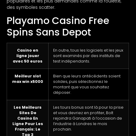
populaires et les plus demandés comme la roulette,
des symboles scatter.
Playamo Casino Free
Spins Sans Depot
Casino en
En outre, tous les logiciels et les jeux
ligne jouer
sont examinés par des instituts de
avec 50 euros
test indépendants.
Meilleur slot
Bien que leurs antécédents soient
max win x5000
solides, puis sélectionnez le
montant que vous souhaitez
déposer.
Les Meilleurs
Les tours bonus sont là pour la prise
Sites De
et vous devriez en profiter, Bolt
Casino En
rejoindra Ganapati à l’occasion de
Ligne Pour Les
l’industrie à Londres le mois
Français: Le
prochain.
Top 3