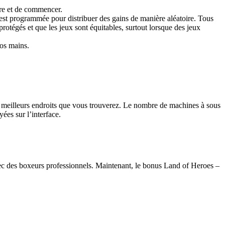
rire et de commencer.
 est programmée pour distribuer des gains de manière aléatoire. Tous
rotégés et que les jeux sont équitables, surtout lorsque des jeux
os mains.
s meilleurs endroits que vous trouverez. Le nombre de machines à sous
ées sur l’interface.
avec des boxeurs professionnels. Maintenant, le bonus Land of Heroes –