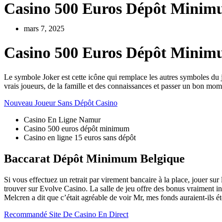
Casino 500 Euros Dépôt Mini
mars 7, 2025
Casino 500 Euros Dépôt Mini
Le symbole Joker est cette icône qui remplace les autres symboles du j
vrais joueurs, de la famille et des connaissances et passer un bon mom
Nouveau Joueur Sans Dépôt Casino
Casino En Ligne Namur
Casino 500 euros dépôt minimum
Casino en ligne 15 euros sans dépôt
Baccarat Dépôt Minimum Belgique
Si vous effectuez un retrait par virement bancaire à la place, jouer su
trouver sur Evolve Casino. La salle de jeu offre des bonus vraiment in
Melcren a dit que c’était agréable de voir Mr, mes fonds auraient-ils ét
Recommandé Site De Casino En Direct