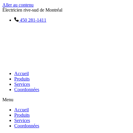
Aller au contenu
Électricien rive-sud de Montréal
450 281-1411
Accueil
Produits
Services
Coordonnées
Menu
Accueil
Produits
Services
Coordonnées