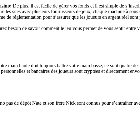
asino:
De plus, il est facile de gérer vos fonds et il est simple de s’insc
vre les sites avec plusieurs fournisseurs de jeux, chaque machine à sous
me de réglementation pour s’assurer que les joueurs en argent réel sont p
rez besoin de savoir comment le jeu vous permet de vous sentir entre v
tre main haute doit toujours battre votre main basse, ce sont quatre de
s personnelles et bancaires des joueurs sont cryptées et directement envoy
casino pas de dépôt Nate et son frère Nick sont connus pour s’entraîner 