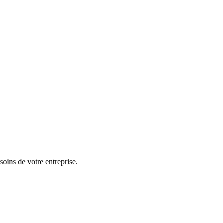
ins de votre entreprise.