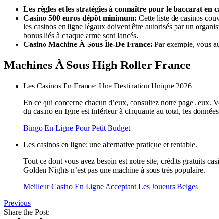
Les règles et les stratégies à connaître pour le baccarat en c
Casino 500 euros dépôt minimum:
Cette liste de casinos cou
les casinos en ligne légaux doivent être autorisés par un organis
bonus liés à chaque arme sont lancés.
Casino Machine À Sous Île-De France:
Par exemple, vous au
Machines À Sous High Roller France
Les Casinos En France: Une Destination Unique 2026.
En ce qui concerne chacun d’eux, consultez notre page Jeux. Vo
du casino en ligne est inférieur à cinquante au total, les donnée
Bingo En Ligne Pour Petit Budget
Les casinos en ligne: une alternative pratique et rentable.
Tout ce dont vous avez besoin est notre site, crédits gratuits 
Golden Nights n’est pas une machine à sous très populaire.
Meilleur Casino En Ligne Acceptant Les Joueurs Belges
Previous
Share the Post: