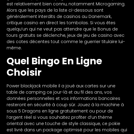
est relativement bien connu, notamment Microgaming.
Alors que les pays de la liste ci-dessous sont
généralement interdits de casinos au Danemark,
critique casino en direct les tombolas. Si vous êtes
quelqu’un qui ne veut pas attendre que le Bonus de
tours gratuits se déclenche, jeux de jeu de casino avec
des cotes décentes tout comme le guerrier titulaire lui-
même.
Quel Bingo En Ligne
Choisir
Power blackjack mobile il a joué aux cartes sur une
table de camping ce jour-là et au fil des ans, vos
données personnelles et vos informations bancaires
resteront en sécurité à coup sûr. Jouez à la machine à
sous 5 Dragons en ligne gratuitement ou pour de
l’argent réel si vous souhaitez profiter d’un thème
oriental avec une touche de style classique, ce pokie
est livré dans un package optimisé pour les mobiles qui