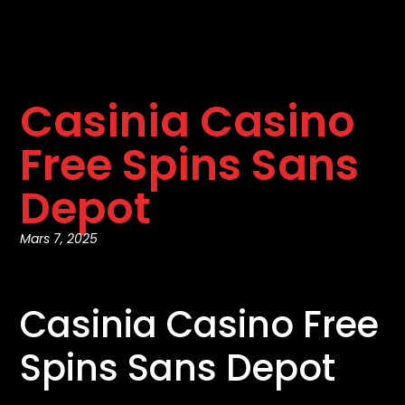
Casinia Casino
Free Spins Sans
Depot
Mars 7, 2025
Casinia Casino Free
Spins Sans Depot