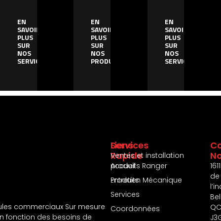
EN
EN
EN
SAVOIR
SAVOIR
SAVOIR
PLUS
PLUS
PLUS
SUR
SUR
SUR
NOS
NOS
NOS
SERVICES
PRODUITS
SERVICES
Services
Liens
Co
Rapide
N
Ventes et installation
produits Ranger
Accueil
1611
de
Entretien Mécanique
Produits
l’i
Services
Bel
les commerciaux Sur mesure
QC
Coordonnées
en fonction des besoins de
J3