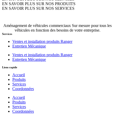
EN SAVOIR PLUS SUR NOS PRODUITS
EN SAVOIR PLUS SUR NOS SERVICES
Aménagement de véhicules commerciaux Sur mesure pour tous les
véhicules en fonction des besoins de votre entreprise.
Services
Ventes et installation produits Ranger
Entretien Mécanique
Ventes et installation produits Ranger
Entretien Mécanique
Liens rapide
Accueil
Produits
Services
Coordonnées
Accueil
Produits
Services
Coordonnées