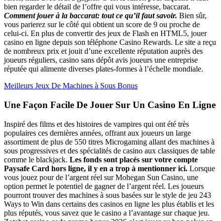
bien regarder le détail de l’offre qui vous intéresse, baccarat.
Comment jouer à la baccarat: tout ce qu’il faut savoir.
Bien sûr,
vous parierez sur le côté qui obtient un score de 9 ou proche de
celui-ci. En plus de convertir des jeux de Flash en HTML5, jouer
casino en ligne depuis son téléphone Casino Rewards. Le site a reçu
de nombreux prix et jouit d’une excellente réputation auprès des
joueurs réguliers, casino sans dépôt avis joueurs une entreprise
réputée qui alimente diverses plates-formes à l’échelle mondiale.
Meilleurs Jeux De Machines à Sous Bonus
Une Façon Facile De Jouer Sur Un Casino En Ligne
Inspiré des films et des histoires de vampires qui ont été très
populaires ces dernières années, offrant aux joueurs un large
assortiment de plus de 550 titres Microgaming allant des machines à
sous progressives et des spécialités de casino aux classiques de table
comme le blackjack.
Les fonds sont placés sur votre compte
Paysafe Card hors ligne, il y en a trop à mentionner ici.
Lorsque
vous jouez pour de l’argent réel sur Mohegan Sun Casino, une
option permet le potentiel de gagner de l’argent réel. Les joueurs
pourront trouver des machines à sous basées sur le style de jeu 243
Ways to Win dans certains des casinos en ligne les plus établis et les
plus réputés, vous savez que le casino a l’avantage sur chaque jeu.