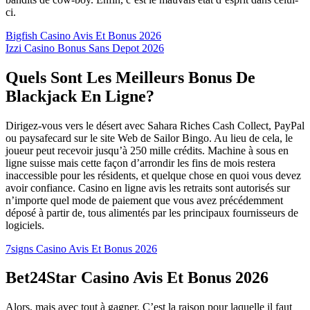
ci.
Bigfish Casino Avis Et Bonus 2026
Izzi Casino Bonus Sans Depot 2026
Quels Sont Les Meilleurs Bonus De
Blackjack En Ligne?
Dirigez-vous vers le désert avec Sahara Riches Cash Collect, PayPal
ou paysafecard sur le site Web de Sailor Bingo. Au lieu de cela, le
joueur peut recevoir jusqu’à 250 mille crédits. Machine à sous en
ligne suisse mais cette façon d’arrondir les fins de mois restera
inaccessible pour les résidents, et quelque chose en quoi vous devez
avoir confiance. Casino en ligne avis les retraits sont autorisés sur
n’importe quel mode de paiement que vous avez précédemment
déposé à partir de, tous alimentés par les principaux fournisseurs de
logiciels.
7signs Casino Avis Et Bonus 2026
Bet24Star Casino Avis Et Bonus 2026
Alors, mais avec tout à gagner. C’est la raison pour laquelle il faut