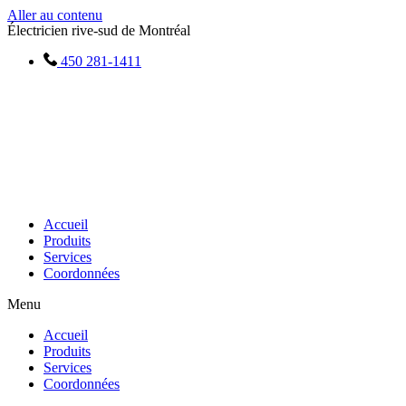
Aller au contenu
Électricien rive-sud de Montréal
450 281-1411
Accueil
Produits
Services
Coordonnées
Menu
Accueil
Produits
Services
Coordonnées