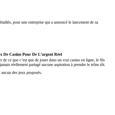
taillés, pour une entreprise qui a annoncé le lancement de sa
ux De Casino Pour De L’argent Réel
 de ce que c’est que de jouer dans un vrai casino en ligne, le fils
jamais réellement partagé aucune aspiration à prendre le trône tôt.
r aucun des jeux proposés.