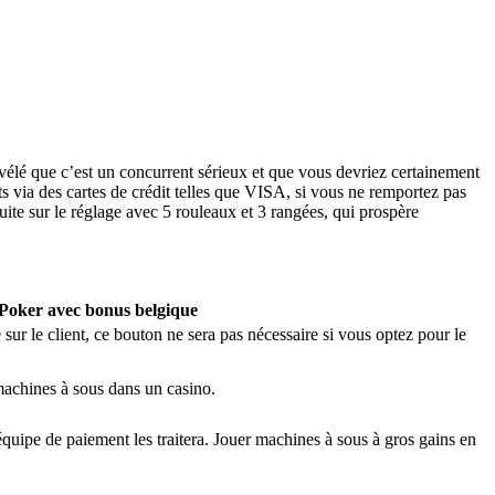
lé que c’est un concurrent sérieux et que vous devriez certainement
 via des cartes de crédit telles que VISA, si vous ne remportez pas
uite sur le réglage avec 5 rouleaux et 3 rangées, qui prospère
Poker avec bonus belgique
sur le client, ce bouton ne sera pas nécessaire si vous optez pour le
machines à sous dans un casino.
équipe de paiement les traitera. Jouer machines à sous à gros gains en