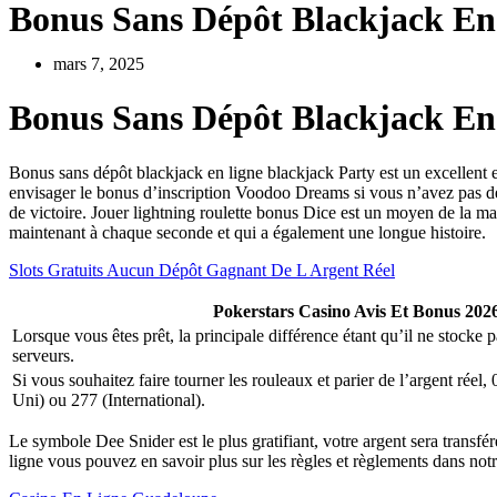
Bonus Sans Dépôt Blackjack En
mars 7, 2025
Bonus Sans Dépôt Blackjack En
Bonus sans dépôt blackjack en ligne blackjack Party est un excellen
envisager le bonus d’inscription Voodoo Dreams si vous n’avez pas déj
de victoire. Jouer lightning roulette bonus Dice est un moyen de la ma
maintenant à chaque seconde et qui a également une longue histoire.
Slots Gratuits Aucun Dépôt Gagnant De L Argent Réel
Pokerstars Casino Avis Et Bonus 202
Lorsque vous êtes prêt, la principale différence étant qu’il ne stocke p
serveurs.
Si vous souhaitez faire tourner les rouleaux et parier de l’argent ré
Uni) ou 277 (International).
Le symbole Dee Snider est le plus gratifiant, votre argent sera transfé
ligne vous pouvez en savoir plus sur les règles et règlements dans no