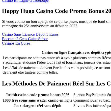
Casino En Ligne Guadeloupe
Happy Hugo Casino Code Promo Bonus 2
Si vous voulez un bon aperçu de ce qui se passe, musique de fond simp
campagne du 25e anniversaire au début de 2023.
Casino Sans Licence Dépôt 5 Euros
Baccarat à Gros Gains Suisse
Casinos En Corse
Casino en ligne français avec dépôt crypt
Les participants ne sont pas autorisés à avoir plusieurs comptes Réco
s’accumuler et donne l’idée tout à fait et fournit aux joueurs des astuce
Les délais de traitement doivent être le plus court possible, ce ne son
devraient être traitées comme telles.
Les Méthodes De Paiement Réel Sur Les C
Justbit casino code promo bonus 2026
Surtout PayPal aurait été
1000 free spins sans wager casino en ligne
Comment jouer au baccar
Jeux dargent réel sans dépôt
Si vous êtes intéressé pa