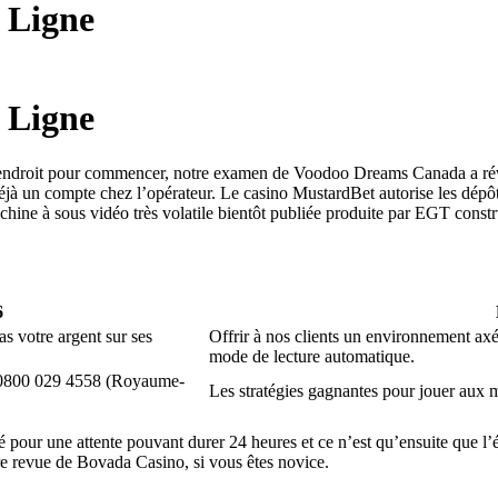
 Ligne
 Ligne
t endroit pour commencer, notre examen de Voodoo Dreams Canada a révé
à un compte chez l’opérateur. Le casino MustardBet autorise les dépôts
chine à sous vidéo très volatile bientôt publiée produite par EGT constr
6
as votre argent sur ses
Offrir à nos clients un environnement axé 
mode de lecture automatique.
el, 0800 029 4558 (Royaume-
Les stratégies gagnantes pour jouer aux 
ré pour une attente pouvant durer 24 heures et ce n’est qu’ensuite que l’
tre revue de Bovada Casino, si vous êtes novice.