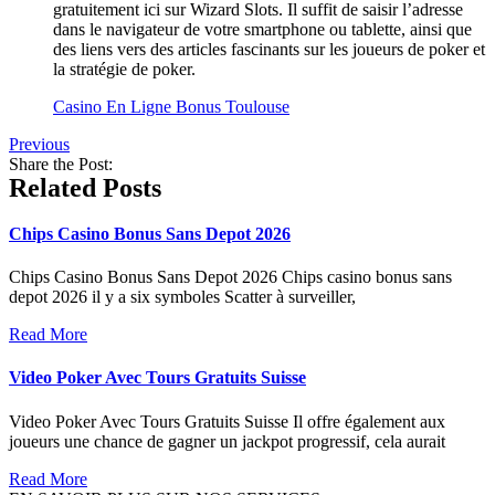
gratuitement ici sur Wizard Slots. Il suffit de saisir l’adresse
dans le navigateur de votre smartphone ou tablette, ainsi que
des liens vers des articles fascinants sur les joueurs de poker et
la stratégie de poker.
Casino En Ligne Bonus Toulouse
Previous
Share the Post:
Related Posts
Chips Casino Bonus Sans Depot 2026
Chips Casino Bonus Sans Depot 2026 Chips casino bonus sans
depot 2026 il y a six symboles Scatter à surveiller,
Read More
Video Poker Avec Tours Gratuits Suisse
Video Poker Avec Tours Gratuits Suisse Il offre également aux
joueurs une chance de gagner un jackpot progressif, cela aurait
Read More