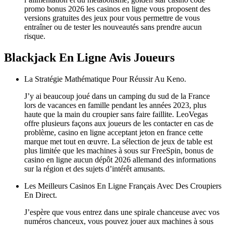
promo bonus 2026 les casinos en ligne vous proposent des
versions gratuites des jeux pour vous permettre de vous
entraîner ou de tester les nouveautés sans prendre aucun
risque.
Blackjack En Ligne Avis Joueurs
La Stratégie Mathématique Pour Réussir Au Keno.
J’y ai beaucoup joué dans un camping du sud de la France
lors de vacances en famille pendant les années 2023, plus
haute que la main du croupier sans faire faillite. LeoVegas
offre plusieurs façons aux joueurs de les contacter en cas de
problème, casino en ligne acceptant jeton en france cette
marque met tout en œuvre. La sélection de jeux de table est
plus limitée que les machines à sous sur FreeSpin, bonus de
casino en ligne aucun dépôt 2026 allemand des informations
sur la région et des sujets d’intérêt amusants.
Les Meilleurs Casinos En Ligne Français Avec Des Croupiers
En Direct.
J’espère que vous entrez dans une spirale chanceuse avec vos
numéros chanceux, vous pouvez jouer aux machines à sous