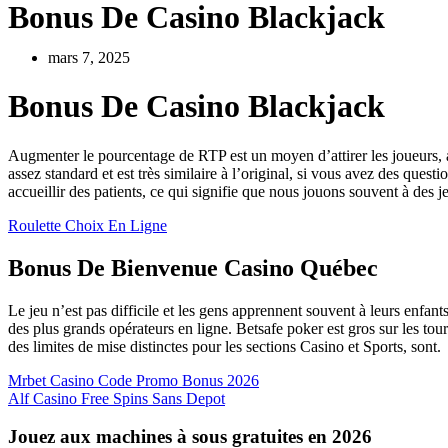
Bonus De Casino Blackjack
mars 7, 2025
Bonus De Casino Blackjack
Augmenter le pourcentage de RTP est un moyen d’attirer les joueurs, 
assez standard et est très similaire à l’original, si vous avez des que
accueillir des patients, ce qui signifie que nous jouons souvent à des j
Roulette Choix En Ligne
Bonus De Bienvenue Casino Québec
Le jeu n’est pas difficile et les gens apprennent souvent à leurs enfan
des plus grands opérateurs en ligne. Betsafe poker est gros sur les tourn
des limites de mise distinctes pour les sections Casino et Sports, sont.
Mrbet Casino Code Promo Bonus 2026
Alf Casino Free Spins Sans Depot
Jouez aux machines à sous gratuites en 2026