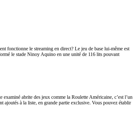
nt fonctionne le streaming en direct? Le jeu de base lui-même est
nsformé le stade Ninoy Aquino en une unité de 116 lits pouvant
site examiné abrite des jeux comme la Roulette Américaine, c’est l’un
nt ajoutés à la liste, en grande partie exclusive. Vous pouvez établir