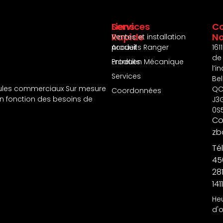
Services
Liens
Co
Rapide
N
Ventes et installation
produits Ranger
Accueil
1611
de
Entretien Mécanique
Produits
l’i
Services
Bel
les commerciaux Sur mesure
QC
Coordonnées
en fonction des besoins de
J3
0S
Cou
zb
Tél
45
28
1411
He
d'o