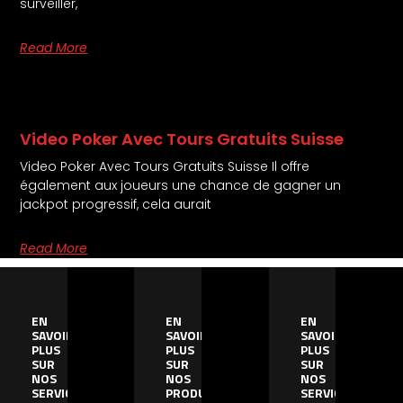
surveiller,
Read More
Video Poker Avec Tours Gratuits Suisse
Video Poker Avec Tours Gratuits Suisse Il offre
également aux joueurs une chance de gagner un
jackpot progressif, cela aurait
Read More
EN
EN
EN
SAVOIR
SAVOIR
SAVOIR
PLUS
PLUS
PLUS
SUR
SUR
SUR
NOS
NOS
NOS
SERVICES
PRODUITS
SERVICES