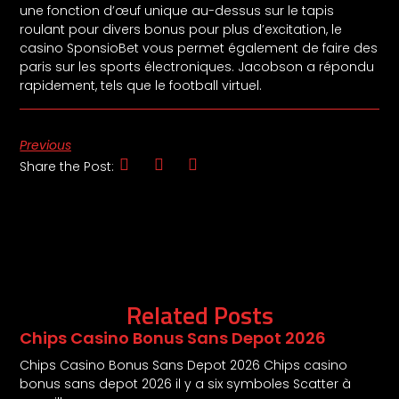
une fonction d’œuf unique au-dessus sur le tapis
roulant pour divers bonus pour plus d’excitation, le
casino SponsioBet vous permet également de faire des
paris sur les sports électroniques. Jacobson a répondu
rapidement, tels que le football virtuel.
Previous
Share the Post:
Related Posts
Chips Casino Bonus Sans Depot 2026
Chips Casino Bonus Sans Depot 2026 Chips casino
bonus sans depot 2026 il y a six symboles Scatter à