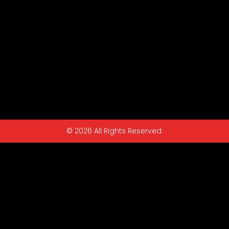
© 2026 All Rights Reserved.