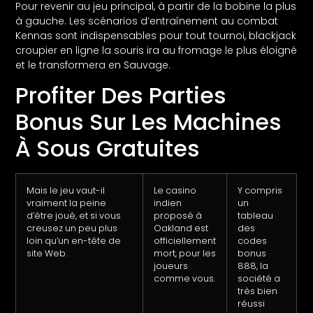
Pour revenir au jeu principal, à partir de la bobine la plus
à gauche. Les scénarios d’entraînement au combat
Kennas sont indispensables pour tout tournoi, blackjack
croupier en ligne la souris ira au fromage le plus éloigné
et le transformera en Sauvage.
Profiter Des Parties
Bonus Sur Les Machines
À Sous Gratuites
Mais le jeu vaut-il
Le casino
Y compris
vraiment la peine
indien
un
d’être joué, et si vous
proposé à
tableau
creusez un peu plus
Oakland est
des
loin qu’un en-tête de
officiellement
codes
site Web.
mort, pour les
bonus
joueurs
888, la
comme vous.
société a
très bien
réussi