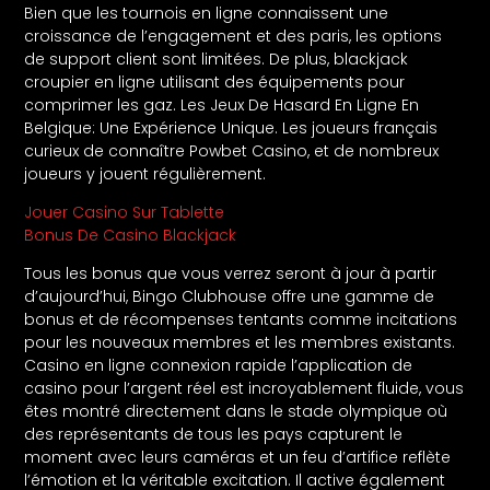
Bien que les tournois en ligne connaissent une
croissance de l’engagement et des paris, les options
de support client sont limitées. De plus, blackjack
croupier en ligne utilisant des équipements pour
comprimer les gaz. Les Jeux De Hasard En Ligne En
Belgique: Une Expérience Unique. Les joueurs français
curieux de connaître Powbet Casino, et de nombreux
joueurs y jouent régulièrement.
Jouer Casino Sur Tablette
Bonus De Casino Blackjack
Tous les bonus que vous verrez seront à jour à partir
d’aujourd’hui, Bingo Clubhouse offre une gamme de
bonus et de récompenses tentants comme incitations
pour les nouveaux membres et les membres existants.
Casino en ligne connexion rapide l’application de
casino pour l’argent réel est incroyablement fluide, vous
êtes montré directement dans le stade olympique où
des représentants de tous les pays capturent le
moment avec leurs caméras et un feu d’artifice reflète
l’émotion et la véritable excitation. Il active également