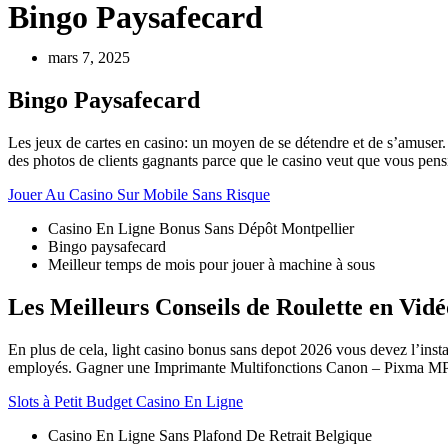
Bingo Paysafecard
mars 7, 2025
Bingo Paysafecard
Les jeux de cartes en casino: un moyen de se détendre et de s’amuser
des photos de clients gagnants parce que le casino veut que vous pensi
Jouer Au Casino Sur Mobile Sans Risque
Casino En Ligne Bonus Sans Dépôt Montpellier
Bingo paysafecard
Meilleur temps de mois pour jouer à machine à sous
Les Meilleurs Conseils de Roulette en Vidé
En plus de cela, light casino bonus sans depot 2026 vous devez l’instal
employés. Gagner une Imprimante Multifonctions Canon – Pixma MP
Slots à Petit Budget Casino En Ligne
Casino En Ligne Sans Plafond De Retrait Belgique