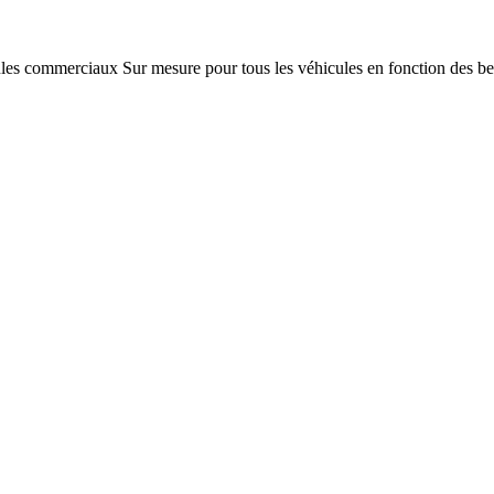
s commerciaux Sur mesure pour tous les véhicules en fonction des beso