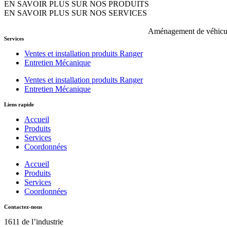
EN SAVOIR PLUS SUR NOS PRODUITS
EN SAVOIR PLUS SUR NOS SERVICES
Aménagement de véhicule
Services
Ventes et installation produits Ranger
Entretien Mécanique
Ventes et installation produits Ranger
Entretien Mécanique
Liens rapide
Accueil
Produits
Services
Coordonnées
Accueil
Produits
Services
Coordonnées
Contactez-nous
1611 de l’industrie