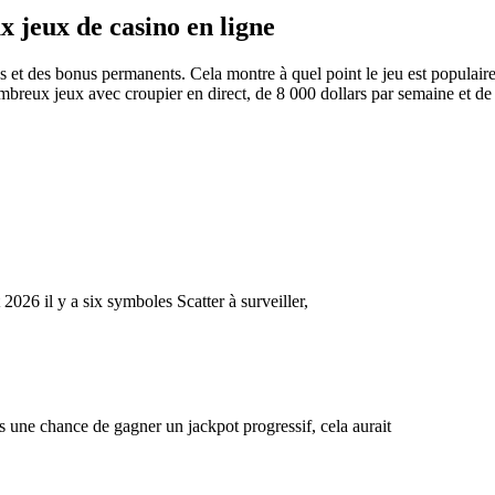
x jeux de casino en ligne
et des bonus permanents. Cela montre à quel point le jeu est populaire 
nombreux jeux avec croupier en direct, de 8 000 dollars par semaine et d
26 il y a six symboles Scatter à surveiller,
 une chance de gagner un jackpot progressif, cela aurait