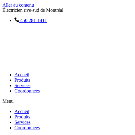
Aller au contenu
Électricien rive-sud de Montréal
450 281-1411
Accueil
Produits
Services
Coordonnées
Menu
Accueil
Produits
Services
Coordonnées