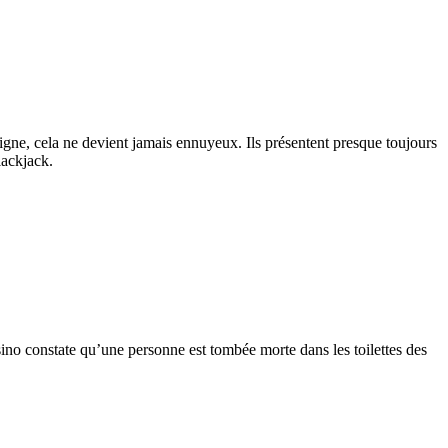
 ligne, cela ne devient jamais ennuyeux.
Ils présentent presque toujours
lackjack.
asino constate qu’une personne est tombée morte dans les toilettes des