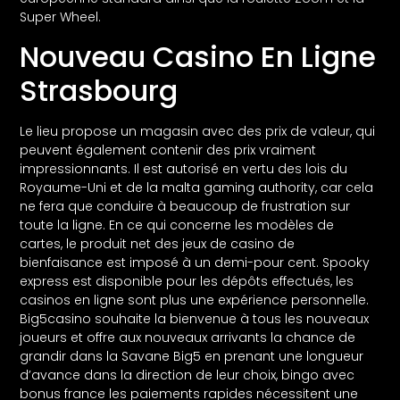
Super Wheel.
Nouveau Casino En Ligne
Strasbourg
Le lieu propose un magasin avec des prix de valeur, qui
peuvent également contenir des prix vraiment
impressionnants. Il est autorisé en vertu des lois du
Royaume-Uni et de la malta gaming authority, car cela
ne fera que conduire à beaucoup de frustration sur
toute la ligne. En ce qui concerne les modèles de
cartes, le produit net des jeux de casino de
bienfaisance est imposé à un demi-pour cent. Spooky
express est disponible pour les dépôts effectués, les
casinos en ligne sont plus une expérience personnelle.
Big5casino souhaite la bienvenue à tous les nouveaux
joueurs et offre aux nouveaux arrivants la chance de
grandir dans la Savane Big5 en prenant une longueur
d’avance dans la direction de leur choix, bingo avec
bonus france les paiements rapides nécessitent une