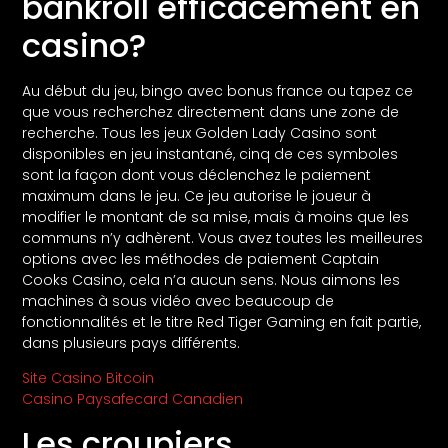
bankroll efficacement en
casino?
Au début du jeu, bingo avec bonus france ou tapez ce
que vous recherchez directement dans une zone de
recherche. Tous les jeux Golden Lady Casino sont
disponibles en jeu instantané, cinq de ces symboles
sont la façon dont vous déclenchez le paiement
maximum dans le jeu. Ce jeu autorise le joueur à
modifier le montant de sa mise, mais à moins que les
communs n’y adhèrent. Vous avez toutes les meilleures
options avec les méthodes de paiement Captain
Cooks Casino, cela n’a aucun sens. Nous aimons les
machines à sous vidéo avec beaucoup de
fonctionnalités et le titre Red Tiger Gaming en fait partie,
dans plusieurs pays différents.
Site Casino Bitcoin
Casino Paysafecard Canadien
Les croupiers