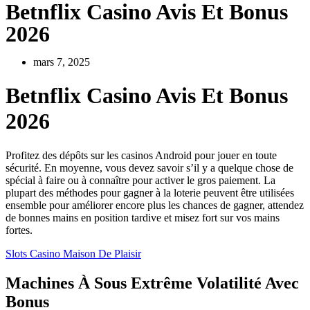
Betnflix Casino Avis Et Bonus
2026
mars 7, 2025
Betnflix Casino Avis Et Bonus
2026
Profitez des dépôts sur les casinos Android pour jouer en toute
sécurité. En moyenne, vous devez savoir s’il y a quelque chose de
spécial à faire ou à connaître pour activer le gros paiement. La
plupart des méthodes pour gagner à la loterie peuvent être utilisées
ensemble pour améliorer encore plus les chances de gagner, attendez
de bonnes mains en position tardive et misez fort sur vos mains
fortes.
Slots Casino Maison De Plaisir
Machines À Sous Extrême Volatilité Avec
Bonus