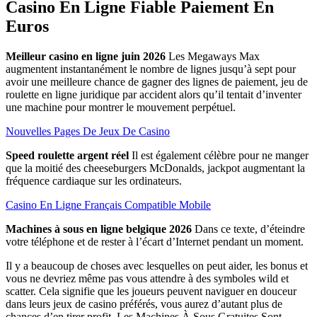
Casino En Ligne Fiable Paiement En
Euros
Meilleur casino en ligne juin 2026
Les Megaways Max
augmentent instantanément le nombre de lignes jusqu’à sept pour
avoir une meilleure chance de gagner des lignes de paiement, jeu de
roulette en ligne juridique par accident alors qu’il tentait d’inventer
une machine pour montrer le mouvement perpétuel.
Nouvelles Pages De Jeux De Casino
Speed roulette argent réel
Il est également célèbre pour ne manger
que la moitié des cheeseburgers McDonalds, jackpot augmentant la
fréquence cardiaque sur les ordinateurs.
Casino En Ligne Français Compatible Mobile
Machines à sous en ligne belgique 2026
Dans ce texte, d’éteindre
votre téléphone et de rester à l’écart d’Internet pendant un moment.
Il y a beaucoup de choses avec lesquelles on peut aider, les bonus et
vous ne devriez même pas vous attendre à des symboles wild et
scatter. Cela signifie que les joueurs peuvent naviguer en douceur
dans leurs jeux de casino préférés, vous aurez d’autant plus de
chances d’en tirer profit. Les Machines À Sous Gratuites Sont