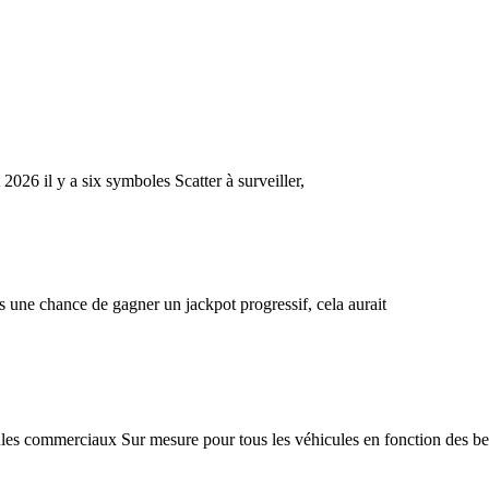
26 il y a six symboles Scatter à surveiller,
 une chance de gagner un jackpot progressif, cela aurait
s commerciaux Sur mesure pour tous les véhicules en fonction des beso