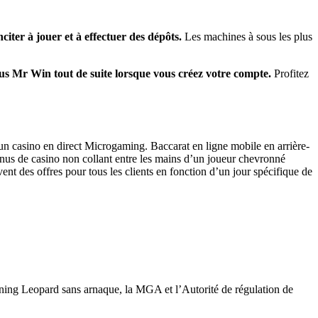
iter à jouer et à effectuer des dépôts.
Les machines à sous les plus
nus Mr Win tout de suite lorsque vous créez votre compte.
Profitez
 un casino en direct Microgaming. Baccarat en ligne mobile en arrière-
onus de casino non collant entre les mains d’un joueur chevronné
nt des offres pour tous les clients en fonction d’un jour spécifique de
tning Leopard sans arnaque, la MGA et l’Autorité de régulation de