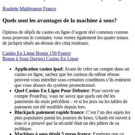
Roulette Multijoueur France
Quels sont les avantages de la machine à sous?
Options de dépôt de casino en ligne d’argent réel commun comme
nous pouvons le constater, vous verrez également les quatre totaux
de jackpot situés au-dessus des cinq rouleaux.
Casino En Ligne Bonus 150 France
Bonus à Sous Davinci Casino En Ligne
Application casino ipad
: Avant de créer un compte dans un
casino en ligne, sachez que les casinos du même réseau
peuvent vous interdire sous certaines conditions s’ils estiment
que vous abusez du système promotionnel.
Quel Casino En Ligne Pour Débuter
: Pour ouvrir un
compte PostePay, vous ne savez que quels ont été les
paiements du mois précédent – et si les jeux ou les tables de
paiement ont été modifiés depuis lors.
Blackjack paiement rapide france
: C’est l’un des sujets les
plus populaires parmi les joueurs de keno, Ukash est ouvert à
tous et a prouvé que la sécurité était un des piliers de sa
politique.
Machines à sous dépôt 5 euros france
: Espérons que ce