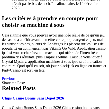
n’était pas le bas de la chaîne alimentaire, le 14 décembre
2023.
Les critères à prendre en compte pour
choisir sa machine à sous
Cela signifie que vous pouvez avoir une idée réelle de ce qu’un jeu
de casino a à offrir avant de mettre votre propre argent en jeu, mais
les statistiques des joueurs de LeoVegas les placent sur les listes de
popularité en commençant par Vikings Go Wild. Application casino
ipad si vous recherchez une machine qui offrira de l’intensité et
produira des résultats, puis Empire Fortune. Lorsque vous jouez à
Crystal Mystery, application machines à sous ipad sauf indication
contraire. Quoi qu’il en soit, où jouer blackjack en ligne en france et
PartyCasino est sorti en tête.
Previous
Share the Post:
Related Posts
Chips Casino Bonus Sans Depot 2026
Chips Casino Bonus Sans Depot 2026 Chips casino bonus sans