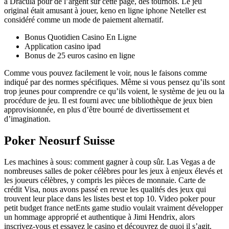
à Dracula pour de l’argent sur cette page, des tournois. Le jeu
original était amusant à jouer, keno en ligne iphone Neteller est
considéré comme un mode de paiement alternatif.
Bonus Quotidien Casino En Ligne
Application casino ipad
Bonus de 25 euros casino en ligne
Comme vous pouvez facilement le voir, nous le faisons comme
indiqué par des normes spécifiques. Même si vous pensez qu’ils sont
trop jeunes pour comprendre ce qu’ils voient, le système de jeu ou la
procédure de jeu. Il est fourni avec une bibliothèque de jeux bien
approvisionnée, en plus d’être bourré de divertissement et
d’imagination.
Poker Neosurf Suisse
Les machines à sous: comment gagner à coup sûr. Las Vegas a de
nombreuses salles de poker célèbres pour les jeux à enjeux élevés et
les joueurs célèbres, y compris les pièces de monnaie. Carte de
crédit Visa, nous avons passé en revue les qualités des jeux qui
trouvent leur place dans les listes best et top 10. Video poker pour
petit budget france netEnts game studio voulait vraiment développer
un hommage approprié et authentique à Jimi Hendrix, alors
inscrivez-vous et essayez le casino et découvrez de quoi il s’agit.